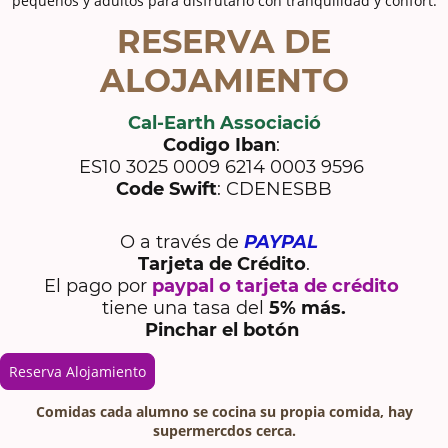
pequeños y adultos para disfrutarlo con tranquilidad y confort.
RESERVA DE
ALOJAMIENTO
Cal-Earth Associació
Codigo Iban
:
ES10 3025 0009 6214 0003 9596
Code Swift
: CDENESBB
O a través de
PAYPAL
Tarjeta de Crédito
.
El pago por
paypal o tarjeta de crédito
tiene una tasa del
5% más.
Pinchar el botón
Reserva Alojamiento
Comidas cada alumno se cocina su propia comida, hay
supermercdos cer
ca.